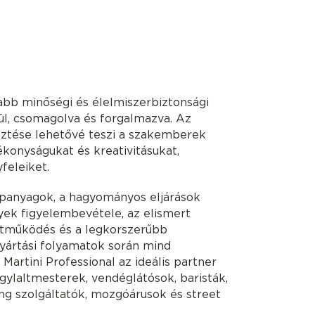
bb minőségi és élelmiszerbiztonsági
ül, csomagolva és forgalmazva. Az
sztése lehetővé teszi a szakemberek
konyságukat és kreativitásukat,
feleiket.
apanyagok, a hagyományos eljárások
nyek figyelembevétele, az elismert
tműködés és a legkorszerűbb
gyártási folyamatok során mind
Martini Professional az ideális partner
gylaltmesterek, vendéglátósok, baristák,
ing szolgáltatók, mozgóárusok és street