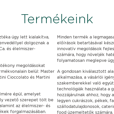
Termékeink
téka úgy lett kialakítva,
Minden termék a legmagasa
zenvedéllyel dolgoznak a
előírások betartásával kész
Ca. és élelmiszer-
innovatív megoldások fejle
számára, hogy növeljék haté
folyamatosan meglepve ügy
atékony megoldásokat
ermékvonalain belül: Master
A gondosan kiválasztott al
tini Cioccolato és Martini
alkalmazása, a vásárlói igé
szakemberekkel való együt
technológiák használata a 
elmére épül, amelyet
hozzájárulnak ahhoz, hogy a 
ly vezető szerepet tölt be
legyen cukrászok, pékek, fa
alamint az élelmiszer- és
szállodatulajdonosok, cater
mékek forgalmazásában.
food üzemeltetők számára.