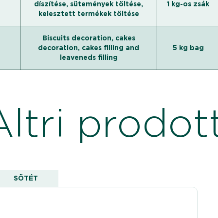
díszítése, sütemények töltése,
1 kg-os zsák
kelesztett termékek töltése
Biscuits decoration, cakes
decoration, cakes filling and
5 kg bag
leaveneds filling
Altri prodott
SÖTÉT