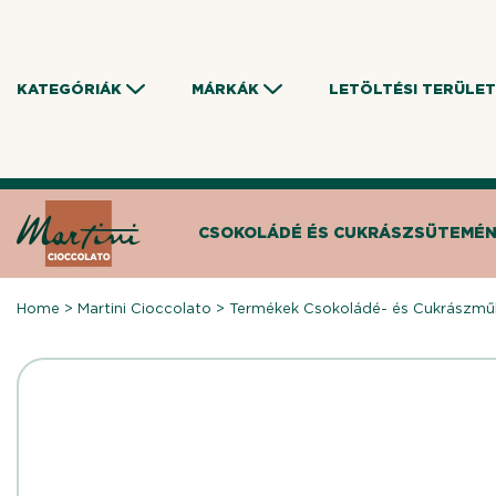
Skip
to
content
KATEGÓRIÁK
MÁRKÁK
LETÖLTÉSI TERÜLET
CSOKOLÁDÉ ÉS CUKRÁSZSÜTEMÉ
Home
>
Martini Cioccolato
>
Termékek Csokoládé- és Cukrászmű