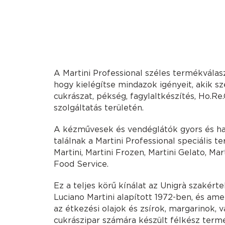
A Martini Professional széles termékválasz
hogy kielégítse mindazok igényeit, akik s
cukrászat, pékség, fagylaltkészítés, Ho.Re.
szolgáltatás területén.
A kézművesek és vendéglátók gyors és h
találnak a Martini Professional speciális t
Martini, Martini Frozen, Martini Gelato, Mar
Food Service.
Ez a teljes körű kínálat az Unigrà szakért
Luciano Martini alapított 1972-ben, és ame
az étkezési olajok és zsírok, margarinok, v
cukrászipar számára készült félkész ter