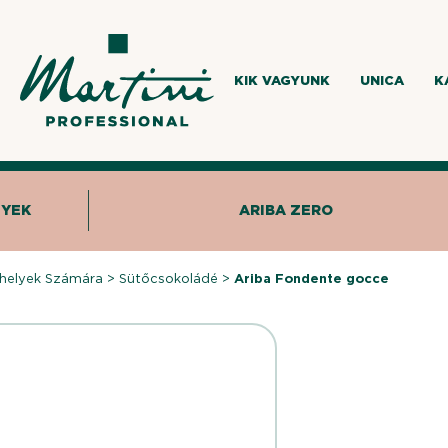
KIK VAGYUNK
UNICA
K
NYEK
ARIBA ZERO
helyek Számára
>
Sütőcsokoládé
>
Ariba Fondente gocce