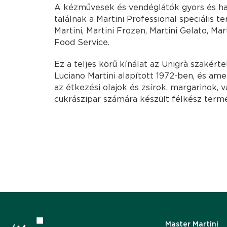
A kézművesek és vendéglátók gyors és h
találnak a Martini Professional speciális t
Martini, Martini Frozen, Martini Gelato, Mar
Food Service.
Ez a teljes körű kínálat az Unigrà szakért
Luciano Martini alapított 1972-ben, és ame
az étkezési olajok és zsírok, margarinok, v
cukrászipar számára készült félkész ter
Master Martini