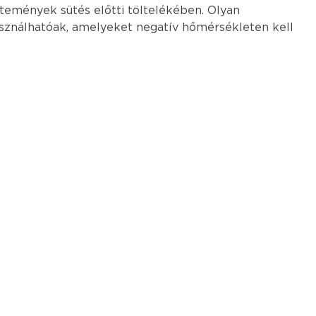
ütemények sütés előtti töltelékében. Olyan
sználhatóak, amelyeket negatív hőmérsékleten kell