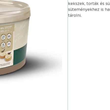
kekszek, torták és s
süteményekhez is ha
tárolni.