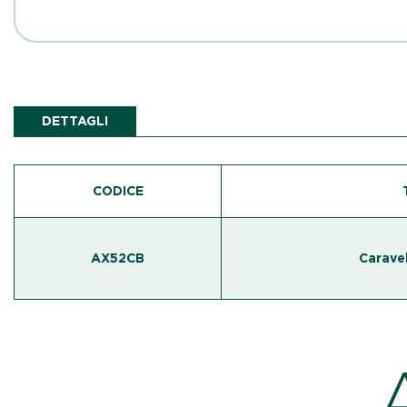
DETTAGLI
CODICE
AX52CB
Carave