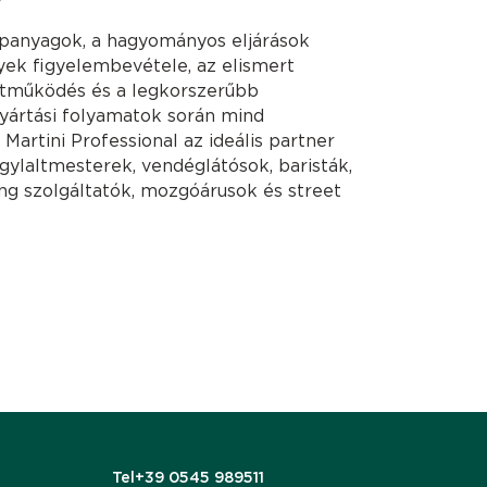
apanyagok, a hagyományos eljárások
nyek figyelembevétele, az elismert
tműködés és a legkorszerűbb
gyártási folyamatok során mind
Martini Professional az ideális partner
gylaltmesterek, vendéglátósok, baristák,
ing szolgáltatók, mozgóárusok és street
Tel
+39 0545 989511