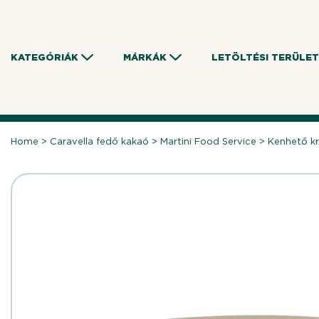
Skip
to
content
KATEGÓRIÁK
MÁRKÁK
LETÖLTÉSI TERÜLET
Home
>
Caravella fedő kakaó
>
Martini Food Service
>
Kenhető k