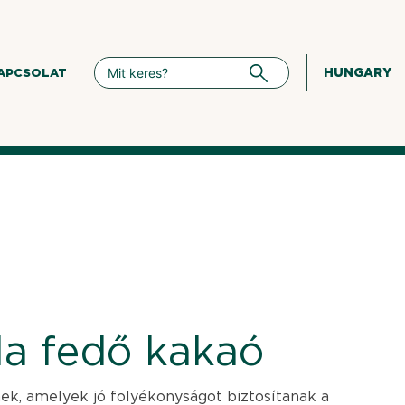
HUNGARY
APCSOLAT
la fedő kakaó
k, amelyek jó folyékonyságot biztosítanak a