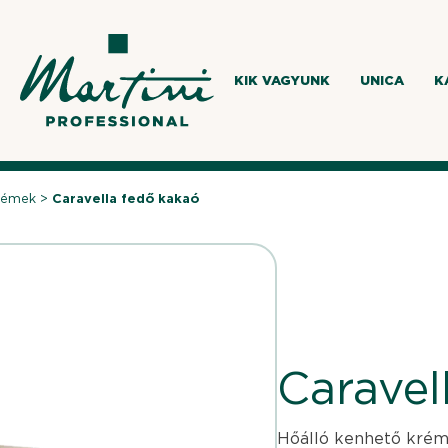
KIK VAGYUNK
UNICA
K
rémek
>
Caravella fedő kakaó
Caravel
Hőálló kenhető kréme