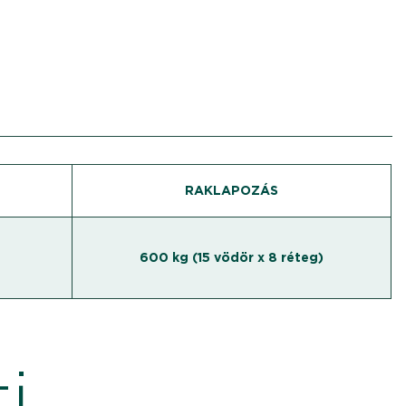
RAKLAPOZÁS
600 kg (15 vödör x 8 réteg)
i