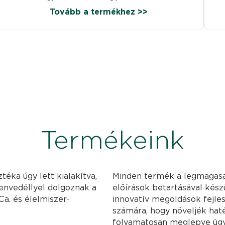
Tovább a termékhez >>
Termékeink
téka úgy lett kialakítva,
Minden termék a legmagasa
zenvedéllyel dolgoznak a
előírások betartásával kész
Ca. és élelmiszer-
innovatív megoldások fejle
számára, hogy növeljék haté
folyamatosan meglepve ügy