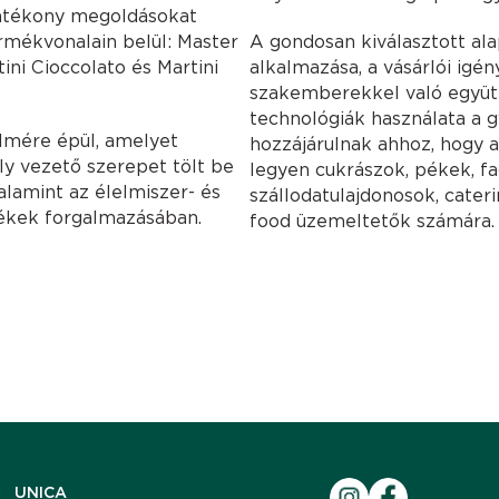
atékony megoldásokat
ermékvonalain belül: Master
A gondosan kiválasztott al
tini Cioccolato és Martini
alkalmazása, a vásárlói igé
szakemberekkel való együt
technológiák használata a 
elmére épül, amelyet
hozzájárulnak ahhoz, hogy a 
ly vezető szerepet tölt be
legyen cukrászok, pékek, fa
alamint az élelmiszer- és
szállodatulajdonosok, cater
mékek forgalmazásában.
food üzemeltetők számára.
UNICA