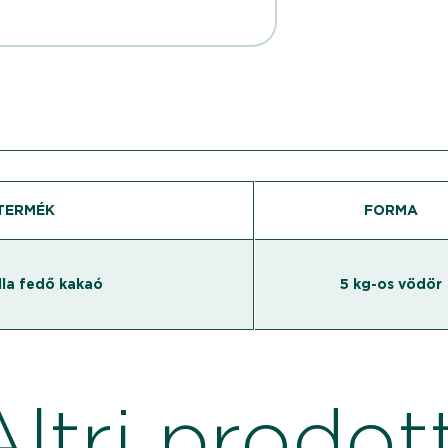
TERMÉK
FORMA
lla fedő kakaó
5 kg-os vödör
Altri prodott