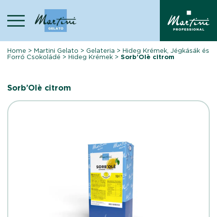
Skip
to
content
Home
>
Martini Gelato
>
Gelateria
>
Hideg Krémek, Jégkásák és
Forró Csokoládé
>
Hideg Krémek
>
Sorb’Olè citrom
Sorb’Olè citrom