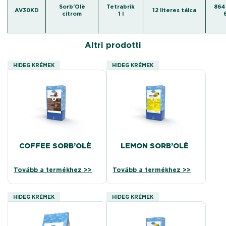
Sorb'Olè
Tetrabrik
864 
AV30KD
12 literes tálca
citrom
1 l
Altri prodotti
HIDEG KRÉMEK
HIDEG KRÉMEK
COFFEE SORB’OLÈ
LEMON SORB’OLÈ
Tovább a termékhez >>
Tovább a termékhez >>
HIDEG KRÉMEK
HIDEG KRÉMEK