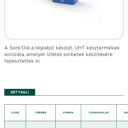
A Sorb’Olè a téglából készült, UHT késztermékek
sorozata, amelyet ízletes sorbetek készítésére
fejlesztettek ki.
DETTAGLI
CODE
TERMÉK
FORMA
CSOMAGOLÁS
RA