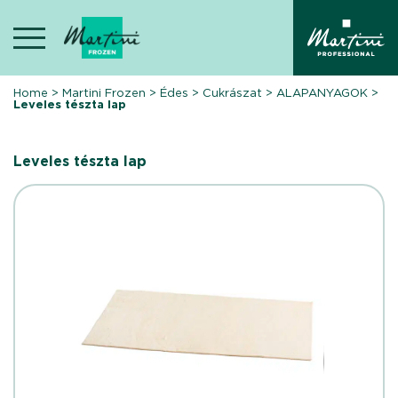
Skip
to
content
Home
>
Martini Frozen
>
Édes
>
Cukrászat
>
ALAPANYAGOK
>
Leveles tészta lap
Leveles tészta lap