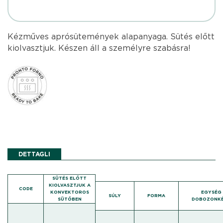
Kézműves aprósütemények alapanyaga. Sütés előtt
kiolvasztjuk. Készen áll a személyre szabásra!
DETTAGLI
SÜTÉS ELŐTT
KIOLVASZTJUK A
CODE
KONVEKTOROS
EGYSÉG
SÚLY
FORMA
SÜTŐBEN
DOBOZONK