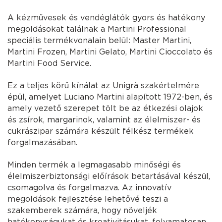
A kézművesek és vendéglátók gyors és hatékony
megoldásokat találnak a Martini Professional
speciális termékvonalain belül: Master Martini,
Martini Frozen, Martini Gelato, Martini Cioccolato és
Martini Food Service.
Ez a teljes körű kínálat az Unigrà szakértelmére
épül, amelyet Luciano Martini alapított 1972-ben, és
amely vezető szerepet tölt be az étkezési olajok
és zsírok, margarinok, valamint az élelmiszer- és
cukrászipar számára készült félkész termékek
forgalmazásában.
Minden termék a legmagasabb minőségi és
élelmiszerbiztonsági előírások betartásával készül,
csomagolva és forgalmazva. Az innovatív
megoldások fejlesztése lehetővé teszi a
szakemberek számára, hogy növeljék
hatékonyságukat és kreativitásukat, folyamatosan