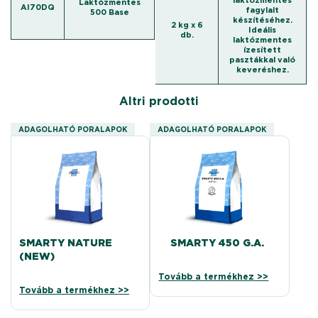
laktózmentes
Laktózmentes
AI70DQ
fagylalt
500 Base
készítéséhez.
2 kg x 6
Ideális
db.
laktózmentes
ízesített
pasztákkal való
keveréshez.
Altri prodotti
ADAGOLHATÓ PORALAPOK
ADAGOLHATÓ PORALAPOK
SMARTY NATURE
SMARTY 450 G.A.
(NEW)
Tovább a termékhez >>
Tovább a termékhez >>