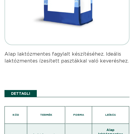
Alap laktózmentes fagylalt készítéséhez. Ideális
laktózmentes ízesített pasztákkal való keveréshez.
DETTAGLI
KÓD
TERMÉK
FORMA
LEÍRÁS
Alap