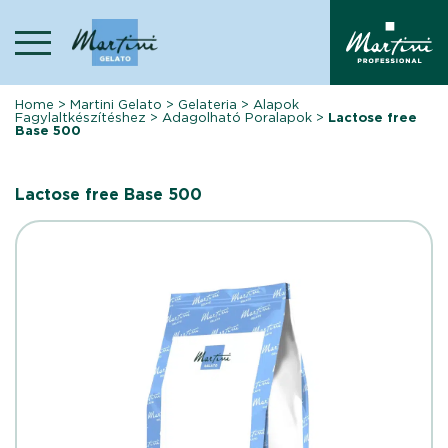
Skip
to
content
Home
>
Martini Gelato
>
Gelateria
>
Alapok
Fagylaltkészítéshez
>
Adagolható Poralapok
>
Lactose free
Base 500
Lactose free Base 500