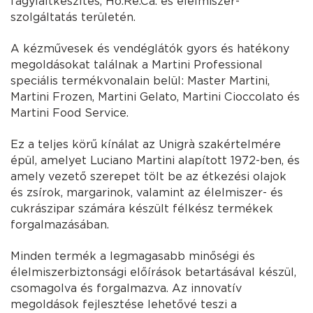
fagylaltkészítés, Ho.Re.Ca. és élelmiszer-
szolgáltatás területén.
A kézművesek és vendéglátók gyors és hatékony
megoldásokat találnak a Martini Professional
speciális termékvonalain belül: Master Martini,
Martini Frozen, Martini Gelato, Martini Cioccolato és
Martini Food Service.
Ez a teljes körű kínálat az Unigrà szakértelmére
épül, amelyet Luciano Martini alapított 1972-ben, és
amely vezető szerepet tölt be az étkezési olajok
és zsírok, margarinok, valamint az élelmiszer- és
cukrászipar számára készült félkész termékek
forgalmazásában.
Minden termék a legmagasabb minőségi és
élelmiszerbiztonsági előírások betartásával készül,
csomagolva és forgalmazva. Az innovatív
megoldások fejlesztése lehetővé teszi a