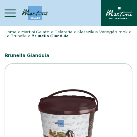
Skip
to
content
Home
>
Martini Gelato
>
Gelateria
>
Klasszikus Variegátumok
>
Le Brunelle
>
Brunella Gianduia
Brunella Gianduia