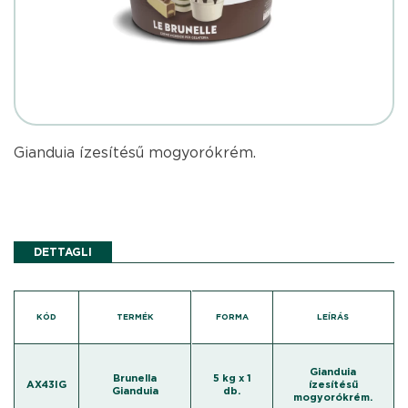
Gianduia ízesítésű mogyorókrém.
DETTAGLI
KÓD
TERMÉK
FORMA
LEÍRÁS
Gianduia
Brunella
5 kg x 1
AX43IG
ízesítésű
Gianduia
db.
mogyorókrém.