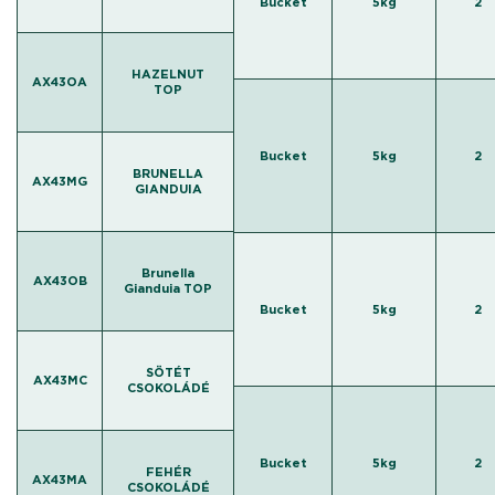
Bucket
5kg
2
HAZELNUT
AX43OA
TOP
Bucket
5kg
2
BRUNELLA
AX43MG
GIANDUIA
Brunella
AX43OB
Gianduia TOP
Bucket
5kg
2
SÖTÉT
AX43MC
CSOKOLÁDÉ
Bucket
5kg
2
FEHÉR
AX43MA
CSOKOLÁDÉ