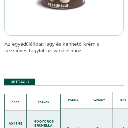
Az egyedülállóan lágy és kenhető krém a
kézműves fagylaltok variálásához.
DETTAGLI
FORMA
WEIGHT
PCS.
CODE
TERMÉK
MOGYORÓS
AX43MB
BRUNELLA