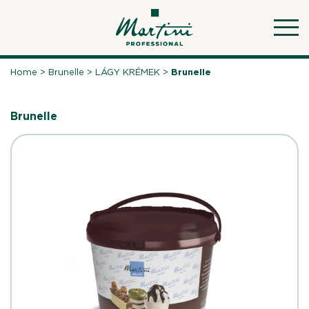
Skip
to
content
Home
>
Brunelle
>
LÁGY KRÉMEK
>
Brunelle
Brunelle