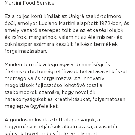
Martini Food Service.
Ez a teljes körű kínálat az Unigrà szakértelmére
épül, amelyet Luciano Martini alapított 1972-ben, és
amely vezető szerepet tölt be az étkezési olajok
és zsírok, margarinok, valamint az élelmiszer- és
cukrászipar számára készült félkész termékek
forgalmazásában.
Minden termék a legmagasabb minőségi és
élelmiszerbiztonsági előírások betartásával készül,
csomagolva és forgalmazva. Az innovatív
megoldások fejlesztése lehetővé teszi a
szakemberek számára, hogy növeljék
hatékonyságukat és kreativitásukat, folyamatosan
meglepve ügyfeleiket.
A gondosan kiválasztott alapanyagok, a
hagyományos eljárások alkalmazása, a vásárlói
igények figyelembevétele, az elismert