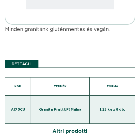
Minden granitánk gluténmentes és vegán.
DETTAGLI
KÓD
TERMÉK
FORMA
AI70CU
Granita FruttUP! Málna
1,25 kg x 8 db.
Altri prodotti