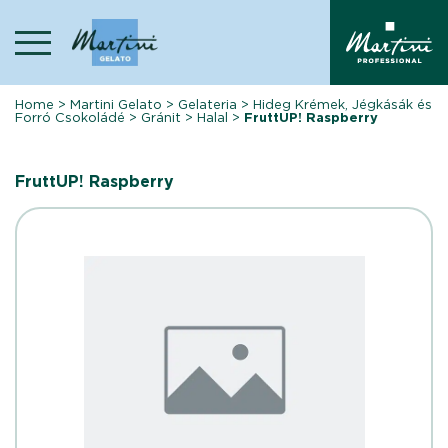
Skip
to
content
Home
>
Martini Gelato
>
Gelateria
>
Hideg Krémek, Jégkásák és
Forró Csokoládé
>
Gránit
>
Halal
>
FruttUP! Raspberry
FruttUP! Raspberry