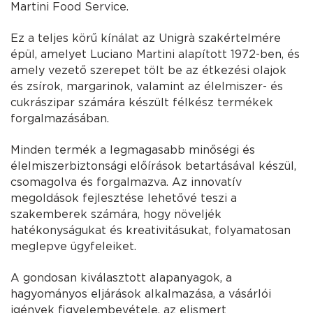
Martini Food Service.
Ez a teljes körű kínálat az Unigrà szakértelmére
épül, amelyet Luciano Martini alapított 1972-ben, és
amely vezető szerepet tölt be az étkezési olajok
és zsírok, margarinok, valamint az élelmiszer- és
cukrászipar számára készült félkész termékek
forgalmazásában.
Minden termék a legmagasabb minőségi és
élelmiszerbiztonsági előírások betartásával készül,
csomagolva és forgalmazva. Az innovatív
megoldások fejlesztése lehetővé teszi a
szakemberek számára, hogy növeljék
hatékonyságukat és kreativitásukat, folyamatosan
meglepve ügyfeleiket.
A gondosan kiválasztott alapanyagok, a
hagyományos eljárások alkalmazása, a vásárlói
igények figyelembevétele, az elismert