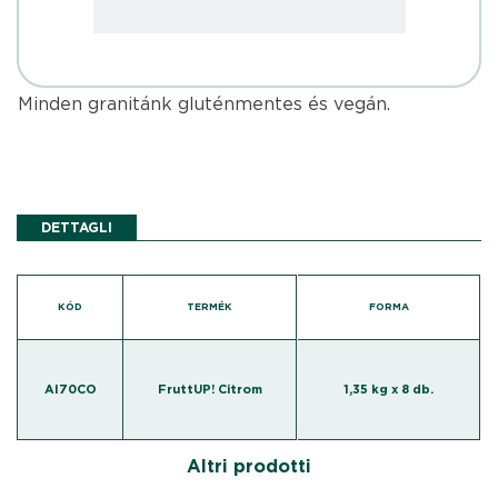
Minden granitánk gluténmentes és vegán.
DETTAGLI
KÓD
TERMÉK
FORMA
AI70CO
FruttUP! Citrom
1,35 kg x 8 db.
Altri prodotti