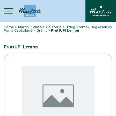
Skip
to
content
Home
>
Martini Gelato
>
Gelateria
>
Hideg Krémek, Jégkásák és
Forró Csokoládé
>
Gránit
>
FruttUP! Lemon
FruttUP! Lemon