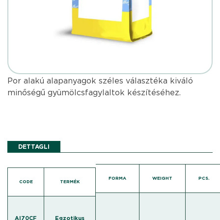
Por alakú alapanyagok széles választéka kiváló
minőségű gyümölcsfagylaltok készítéséhez.
DETTAGLI
FORMA
WEIGHT
PCS.
CODE
TERMÉK
AI70CF
Egzotikus