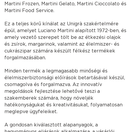
Martini Frozen, Martini Gelato, Martini Cioccolato és
Martini Food Service.
Ez a teljes körű kínálat az Unigrà szakértelmére
épül, amelyet Luciano Martini alapított 1972-ben, és
amely vezető szerepet tölt be az étkezési olajok
és zsírok, margarinok, valamint az élelmiszer- és
cukrászipar számára készült félkész termékek
forgalmazásában.
Minden termék a legmagasabb minőségi és
élelmiszerbiztonsági előírások betartásával készül,
csomagolva és forgalmazva. Az innovatív
megoldások fejlesztése lehetővé teszi a
szakemberek számára, hogy növeljék
hatékonyságukat és kreativitásukat, folyamatosan
meglepve ügyfeleiket.
A gondosan kiválasztott alapanyagok, a
hagyományos eljárások alkalmazása, a vásárlói