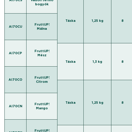
AI70CS
Vadon termő
bogyók
Táska
1,25 kg
8
FruttUP!
AI70CU
Málna
FruttUP!
AI70CP
Mész
Táska
1,3 kg
8
FruttUP!
AI70CO
Citrom
Táska
1,25 kg
8
FruttUP!
AI70CN
Mango
FruttUP!