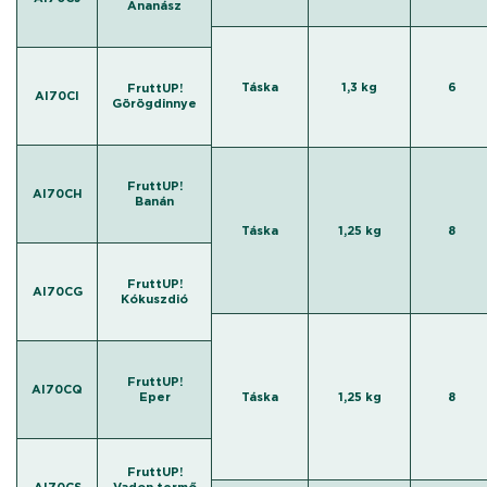
Ananász
Táska
1,3 kg
6
FruttUP!
AI70CI
Görögdinnye
FruttUP!
AI70CH
Banán
Táska
1,25 kg
8
FruttUP!
AI70CG
Kókuszdió
FruttUP!
AI70CQ
Eper
Táska
1,25 kg
8
FruttUP!