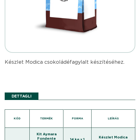
Készlet Modica csokoládéfagylalt készítéséhez.
DETTAGLI
KÓD
TERMÉK
FORMA
LEÍRÁS
Kit Aymara
Készlet Modica
Fondente
14 kg x 1