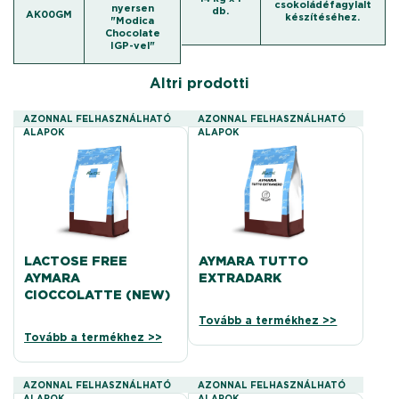
csokoládéfagylalt
nyersen
db.
AK00GM
készítéséhez.
"Modica
Chocolate
IGP-vel"
Altri prodotti
AZONNAL FELHASZNÁLHATÓ
AZONNAL FELHASZNÁLHATÓ
ALAPOK
ALAPOK
LACTOSE FREE
AYMARA TUTTO
AYMARA
EXTRADARK
CIOCCOLATTE (NEW)
Tovább a termékhez >>
Tovább a termékhez >>
AZONNAL FELHASZNÁLHATÓ
AZONNAL FELHASZNÁLHATÓ
ALAPOK
ALAPOK