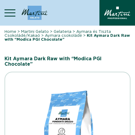
Skip
to
content
Home
>
Martini Gelato
>
Gelateria
>
Aymara és Tiszta
Csokoládé/Kakaó
>
Aymara csokoládé
>
Kit Aymara Dark Raw
with “Modica PGI Chocolate”
Kit Aymara Dark Raw with “Modica PGI
Chocolate”