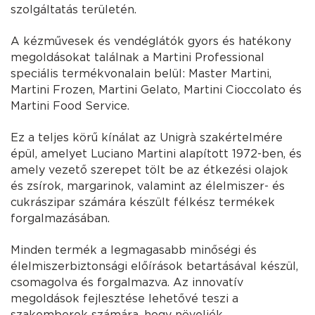
szolgáltatás területén.
A kézművesek és vendéglátók gyors és hatékony
megoldásokat találnak a Martini Professional
speciális termékvonalain belül: Master Martini,
Martini Frozen, Martini Gelato, Martini Cioccolato és
Martini Food Service.
Ez a teljes körű kínálat az Unigrà szakértelmére
épül, amelyet Luciano Martini alapított 1972-ben, és
amely vezető szerepet tölt be az étkezési olajok
és zsírok, margarinok, valamint az élelmiszer- és
cukrászipar számára készült félkész termékek
forgalmazásában.
Minden termék a legmagasabb minőségi és
élelmiszerbiztonsági előírások betartásával készül,
csomagolva és forgalmazva. Az innovatív
megoldások fejlesztése lehetővé teszi a
szakemberek számára, hogy növeljék