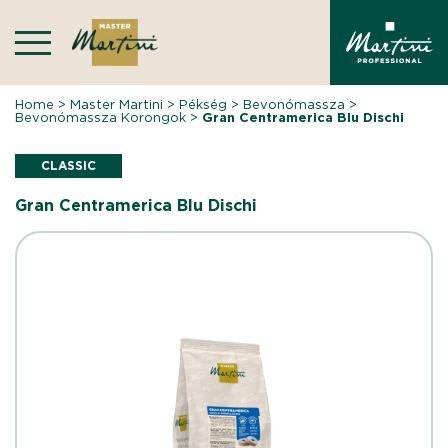
Skip
to
content
Home
>
Master Martini
>
Pékség
>
Bevonómassza
>
Bevonómassza Korongok
>
Gran Centramerica Blu Dischi
CLASSIC
Gran Centramerica Blu Dischi