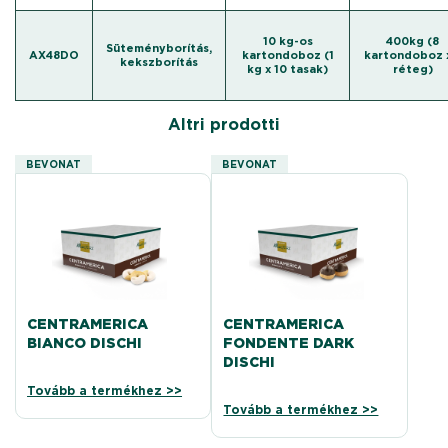
10 kg-os
400kg (8
Süteményborítás,
AX48DO
kartondoboz (1
kartondoboz 
kekszborítás
kg x 10 tasak)
réteg)
Altri prodotti
BEVONAT
BEVONAT
CENTRAMERICA
CENTRAMERICA
BIANCO DISCHI
FONDENTE DARK
DISCHI
Tovább a termékhez >>
Tovább a termékhez >>