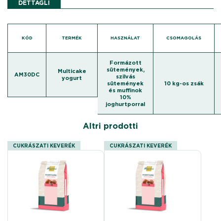
DETTAGLI
KÓD
TERMÉK
HASZNÁLAT
CSOMAGOLÁS
Formázott
sütemények,
Multicake
AM30DC
szilvás
yogurt
sütemények
10 kg-os zsák
és muffinok
10%
joghurtporral
Altri prodotti
CUKRÁSZATI KEVERÉK
CUKRÁSZATI KEVERÉK