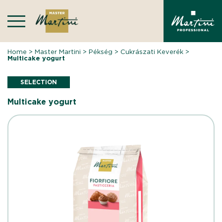
Skip
to
content
Home
>
Master Martini
>
Pékség
>
Cukrászati Keverék
>
Multicake yogurt
SELECTION
Multicake yogurt