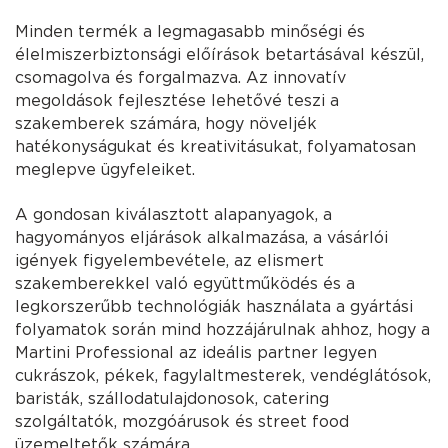
Minden termék a legmagasabb minőségi és
élelmiszerbiztonsági előírások betartásával készül,
csomagolva és forgalmazva. Az innovatív
megoldások fejlesztése lehetővé teszi a
szakemberek számára, hogy növeljék
hatékonyságukat és kreativitásukat, folyamatosan
meglepve ügyfeleiket.
A gondosan kiválasztott alapanyagok, a
hagyományos eljárások alkalmazása, a vásárlói
igények figyelembevétele, az elismert
szakemberekkel való együttműködés és a
legkorszerűbb technológiák használata a gyártási
folyamatok során mind hozzájárulnak ahhoz, hogy a
Martini Professional az ideális partner legyen
cukrászok, pékek, fagylaltmesterek, vendéglátósok,
baristák, szállodatulajdonosok, catering
szolgáltatók, mozgóárusok és street food
üzemeltetők számára.