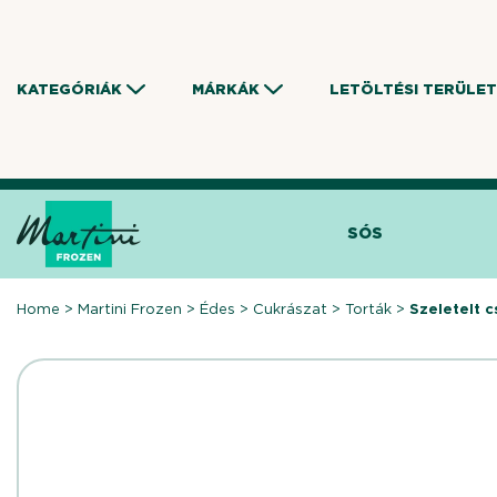
Skip
to
content
KATEGÓRIÁK
MÁRKÁK
LETÖLTÉSI TERÜLET
SÓS
Home
>
Martini Frozen
>
Édes
>
Cukrászat
>
Torták
>
Szeletelt c