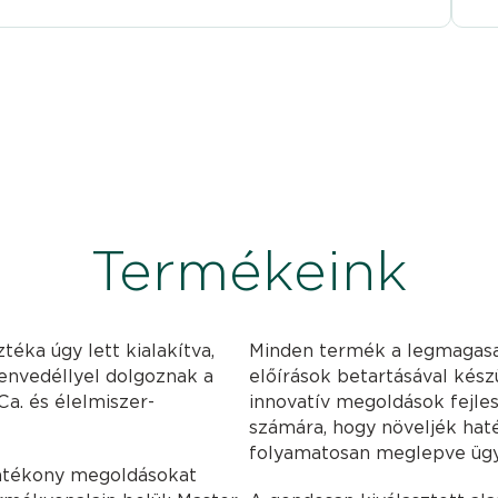
Termékeink
téka úgy lett kialakítva,
Minden termék a legmagasa
zenvedéllyel dolgoznak a
előírások betartásával kész
Ca. és élelmiszer-
innovatív megoldások fejle
számára, hogy növeljék haté
folyamatosan meglepve ügy
atékony megoldásokat