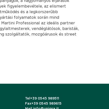
apanyagok, a hagyományos eljárások
nyek figyelembevétele, az elismert
tműködés és a legkorszerűbb
gyártási folyamatok során mind
Martini Professional az ideális partner
gylaltmesterek, vendéglátósok, baristák,
ing szolgáltatók, mozgóárusok és street
Tel
+39 0545 989511
Fax
+39 0545 989615
Mail
info@unigra.it