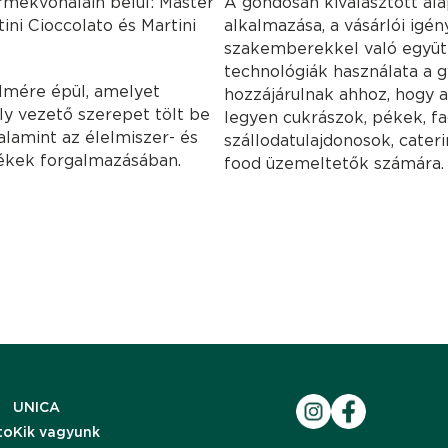
ermékvonalain belül: Master
A gondosan kiválasztott al
tini Cioccolato és Martini
alkalmazása, a vásárlói igé
szakemberekkel való együt
technológiák használata a 
elmére épül, amelyet
hozzájárulnak ahhoz, hogy a 
ly vezető szerepet tölt be
legyen cukrászok, pékek, fa
alamint az élelmiszer- és
szállodatulajdonosok, cater
mékek forgalmazásában.
food üzemeltetők számára.
UNICA
to
Kik vagyunk