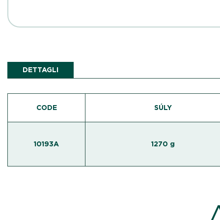
DETTAGLI
CODE
SÚLY
10193A
1270 g