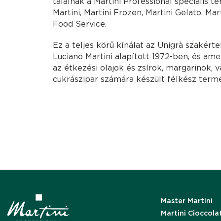
találnak a Martini Professional speciális t
Martini, Martini Frozen, Martini Gelato, Mar
Food Service.
Ez a teljes körű kínálat az Unigrà szakért
Luciano Martini alapított 1972-ben, és ame
az étkezési olajok és zsírok, margarinok, v
cukrászipar számára készült félkész ter
Master Martini
Martini Cioccola