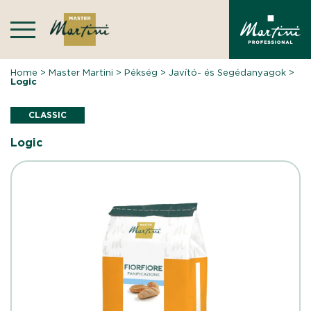
Skip
to
content
Home
>
Master Martini
>
Pékség
>
Javító- és Segédanyagok
>
Logic
CLASSIC
Logic