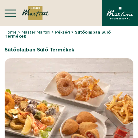
Skip
to
content
Home
>
Master Martini
>
Pékség
>
Sütőolajban Sülő
Termékek
Sütőolajban Sülő Termékek