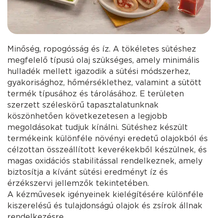
Minőség, ropogósság és íz. A tökéletes sütéshez
megfelelő típusú olaj szükséges, amely minimális
hulladék mellett igazodik a sütési módszerhez,
gyakorisághoz, hőmérséklethez, valamint a sütött
termék típusához és tárolásához. E területen
szerzett széleskörű tapasztalatunknak
köszönhetően következetesen a legjobb
megoldásokat tudjuk kínálni. Sütéshez készült
termékeink különféle növényi eredetű olajokból és
célzottan összeállított keverékekből készülnek, és
magas oxidációs stabilitással rendelkeznek, amely
biztosítja a kívánt sütési eredményt íz és
érzékszervi jellemzők tekintetében.
A kézművesek igényeinek kielégítésére különféle
kiszerelésű és tulajdonságú olajok és zsírok állnak
rendelkezésre.