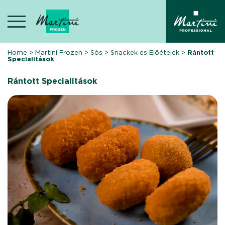
Skip
to
content
Home
>
Martini Frozen
>
Sós
>
Snackek és Előételek
>
Rántott
Specialitások
Rántott Specialitások